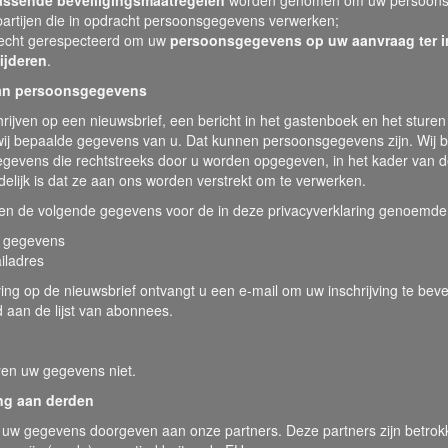
assende beveiligingsmaatregelen
worden genomen om uw persoonsg
partijen die in opdracht persoonsgegevens verwerken;
echt gerespecteerd om uw
persoonsgegevens op uw aanvraag ter inz
ijderen
.
an persoonsgegevens
chrijven op een nieuwsbrief, een bericht in het gastenboek en het sturen
 wij bepaalde gegevens van u. Dat kunnen persoonsgegevens zijn. Wij b
gevens die rechtstreeks door u worden opgegeven, in het kader van de
elijk is dat ze aan ons worden verstrekt om te verwerken.
ken de volgende gegevens voor de in deze privacyverklaring genoemde
 gegevens
iladres
ving op de nieuwsbrief ontvangt u een e-mail om uw inschrijving te be
 aan de lijst van abonnees.
ren uw gegevens niet.
ing aan derden
 uw gegevens doorgeven aan onze partners. Deze partners zijn betrokk