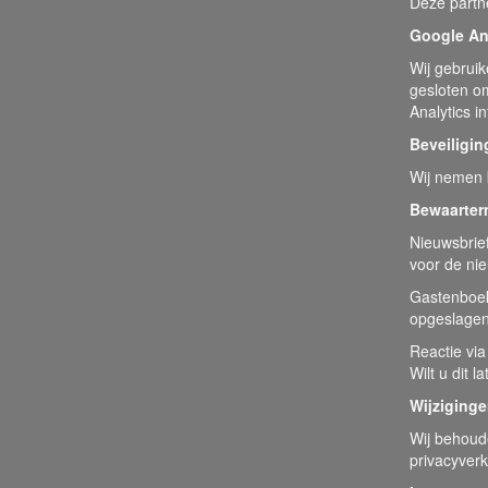
Deze partne
Google An
Wij gebrui
gesloten o
Analytics i
Beveiligin
Wij nemen 
Bewaarter
Nieuwsbrief
voor de nie
Gastenboek:
opgeslagen.
Reactie via
Wilt u dit 
Wijziginge
Wij behoude
privacyverk