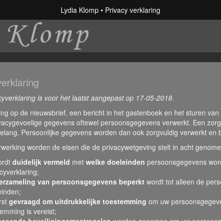
Lydia Klomp
Privacy verklaring
erklaring
yverklaring is voor het laatst aangepast op 17-05-2018.
jving op de nieuwsbrief, een bericht in het gastenboek en het sturen van
vacygevoelige gegevens oftewel persoonsgegevens verwerkt. Een zor
elang. Persoonlijke gegevens worden dan ook zorgvuldig verwerkt en b
rwerking worden de eisen die de privacywetgeving stelt in acht genom
ordt
duidelijk vermeld
met
welke doeleinden
persoonsgegevens worde
cyverklaring;
erzameling van persoonsgegevens beperkt
wordt tot alleen de pers
einden;
rst
gevraagd om uitdrukkelijke toestemming
om uw persoonsgegeven
emming is vereist;