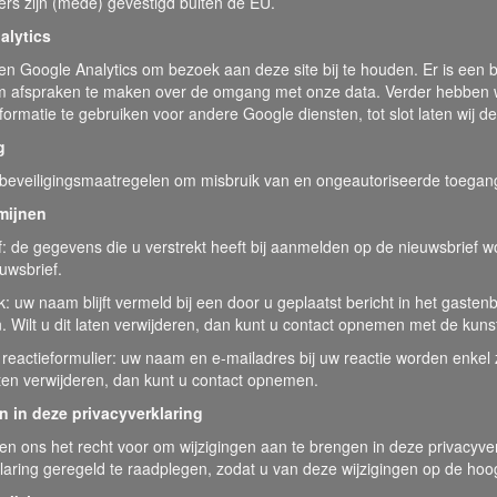
rs zijn (mede) gevestigd buiten de EU.
alytics
ken Google Analytics om bezoek aan deze site bij te houden. Er is e
m afspraken te maken over de omgang met onze data. Verder hebben w
nformatie te gebruiken voor andere Google diensten, tot slot laten wij 
g
beveiligingsmaatregelen om misbruik van en ongeautoriseerde toegan
mijnen
: de gegevens die u verstrekt heeft bij aanmelden op de nieuwsbrief wo
uwsbrief.
 uw naam blijft vermeld bij een door u geplaatst bericht in het gast
 Wilt u dit laten verwijderen, dan kunt u contact opnemen met de kuns
 reactieformulier: uw naam en e-mailadres bij uw reactie worden enkel
laten verwijderen, dan kunt u contact opnemen.
n in deze privacyverklaring
n ons het recht voor om wijzigingen aan te brengen in deze privacyve
laring geregeld te raadplegen, zodat u van deze wijzigingen op de hoo