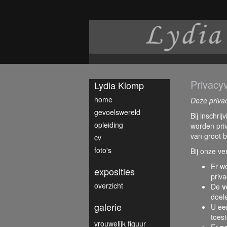
Privacyv
Lydia Klomp
home
Deze privac
gevoelswereld
Bij inschri
opleiding
worden pri
van groot b
cv
foto's
Bij onze ve
Er w
exposities
priva
overzicht
De
v
doel
galerie
U ee
toest
vrouwelijk figuur