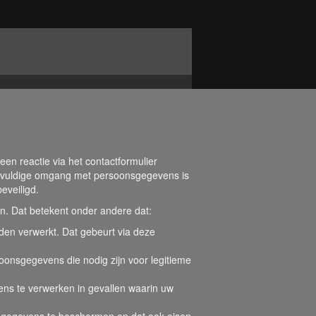
 een reactie via het contactformulier
gvuldige omgang met persoonsgegevens is
eveiligd.
en. Dat betekent onder andere dat:
n verwerkt. Dat gebeurt via deze
oonsgegevens die nodig zijn voor legitieme
s te verwerken in gevallen waarin uw