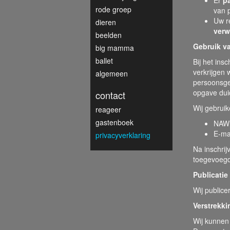
Er
p
rode groep
van 
Uw r
dieren
verw
beelden
Gebruik v
big mamma
ballet
Bij het ins
verkrijgen
algemeen
persoonsge
opgave duid
contact
Wij gebrui
reageer
gastenboek
NAW
E-ma
privacyverklaring
Na inschrij
toegevoegd
Publicatie
Wij publice
Verstrekk
Wij kunnen