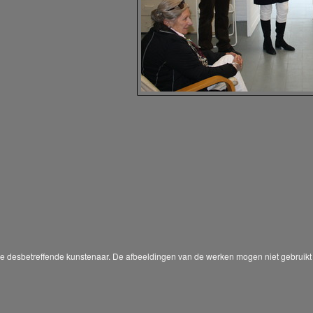
 de desbetreffende kunstenaar. De afbeeldingen van de werken mogen niet gebruikt 