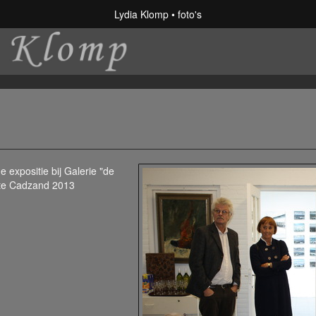
Lydia Klomp
foto's
e expositie bij Galerie "de
te Cadzand 2013