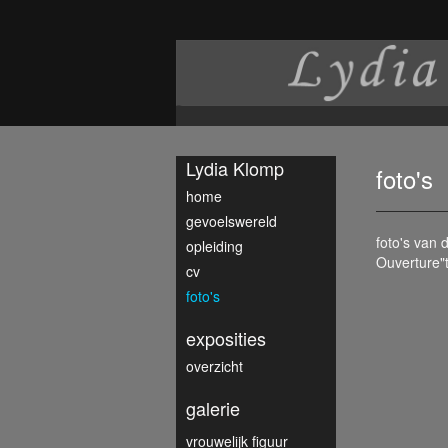
Lydia Klomp
foto's
home
gevoelswereld
foto's van d
opleiding
Ouverture"
cv
foto's
exposities
overzicht
galerie
vrouwelijk figuur