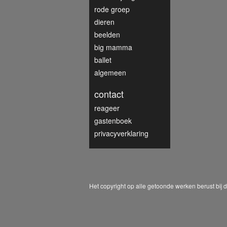
rode groep
dieren
beelden
big mamma
ballet
algemeen
contact
reageer
gastenboek
privacyverklaring
Het copyright op alle getoonde werken berust bij